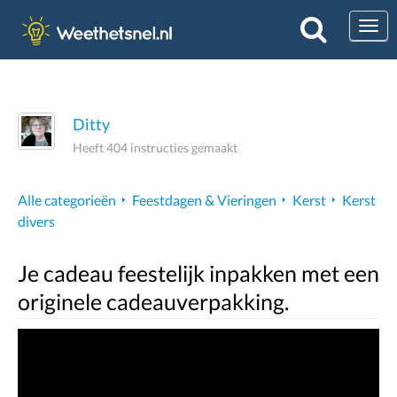
Togg
Ditty
Heeft 404 instructies gemaakt
Alle categorieën
Feestdagen & Vieringen
Kerst
Kerst
divers
Je cadeau feestelijk inpakken met een
originele cadeauverpakking.