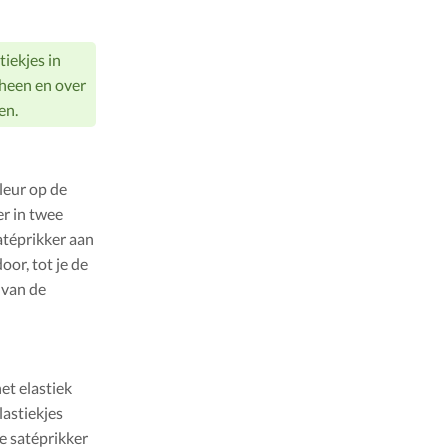
tiekjes in
 heen en over
en.
leur op de
er in twee
atéprikker aan
oor, tot je de
 van de
het elastiek
lastiekjes
e satéprikker