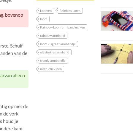
Loomen
Rainbow Loom
ag, bovenop
loom
Rainbow Loom armband maken
rainbow armband
loom visgraat armbandje
rste. Schuif
 tanden van de
elastiekjes armband
trendy armbandje
instructievideo
aarvan alleen
htig op met de
n de vork
s houd je
 andere kant