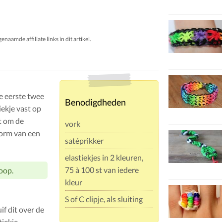
aamde affiliate links in dit artikel.
de eerste twee
Benodigdheden
iekje vast op
et om de
vork
vorm van een
satéprikker
elastiekjes in 2 kleuren,
75 à 100 st van iedere
koop.
kleur
S of C clipje, als sluiting
if dit over de
iekje.