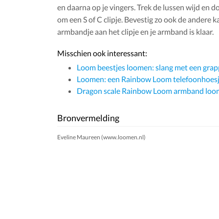
en daarna op je vingers. Trek de lussen wijd en do
om een S of C clipje. Bevestig zo ook de andere k
armbandje aan het clipje en je armband is klaar.
Misschien ook interessant:
Loom beestjes loomen: slang met een grapp
Loomen: een Rainbow Loom telefoonhoesje
Dragon scale Rainbow Loom armband lo
Bronvermelding
Eveline Maureen (www.loomen.nl)