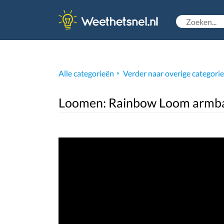
Alle categorieën
Verder naar overige categori
Loomen: Rainbow Loom armba