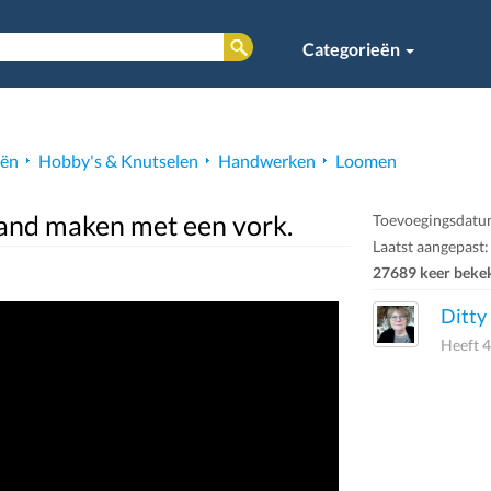
Categorieën
eën
Hobby's & Knutselen
Handwerken
Loomen
nd maken met een vork.
Toevoegingsdatu
Laatst aangepast:
27689 keer beke
Ditty
Heeft 4