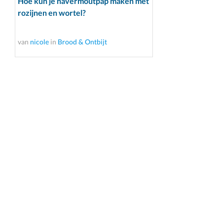
Hoe kun je havermoutpap maken met
rozijnen en wortel?
van
nicole
in
Brood & Ontbijt