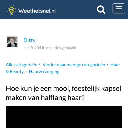
Togg
Ditty
Heeft 404 instructies gemaakt
Alle categorieën
Verder naar overige categorieën
Haar
& Beauty
Haarverzorging
Hoe kun je een mooi, feestelijk kapsel
maken van halflang haar?