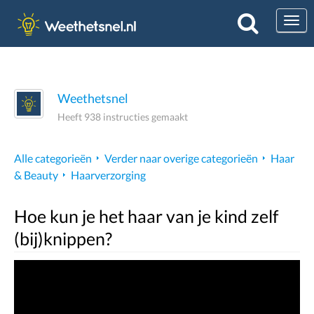
Togg
Weethetsnel
Heeft 938 instructies gemaakt
Alle categorieën
Verder naar overige categorieën
Haar
& Beauty
Haarverzorging
Hoe kun je het haar van je kind zelf
(bij)knippen?