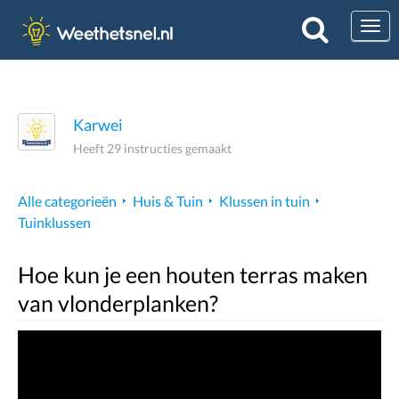
Togg
Karwei
Heeft 29 instructies gemaakt
Alle categorieën
Huis & Tuin
Klussen in tuin
Tuinklussen
Hoe kun je een houten terras maken
van vlonderplanken?