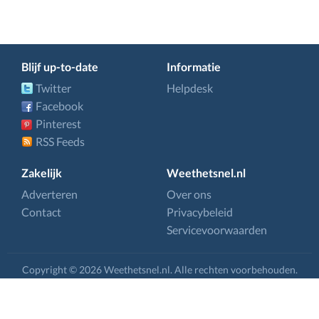
Blijf up-to-date
Informatie
Twitter
Helpdesk
Facebook
Pinterest
RSS Feeds
Zakelijk
Weethetsnel.nl
Adverteren
Over ons
Contact
Privacybeleid
Servicevoorwaarden
Copyright © 2026 Weethetsnel.nl. Alle rechten voorbehouden.