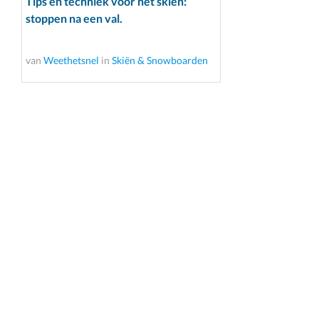
Tips en techniek voor het skiën:
stoppen na een val.
van
Weethetsnel
in
Skiën & Snowboarden