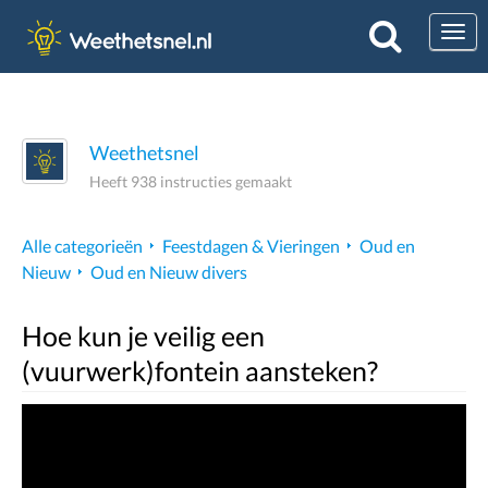
Togg
Weethetsnel
Heeft 938 instructies gemaakt
Alle categorieën
Feestdagen & Vieringen
Oud en
Nieuw
Oud en Nieuw divers
Hoe kun je veilig een
(vuurwerk)fontein aansteken?