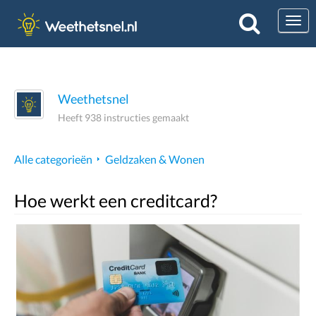
Togg
Weethetsnel
Heeft 938 instructies gemaakt
Alle categorieën
Geldzaken & Wonen
Hoe werkt een creditcard?