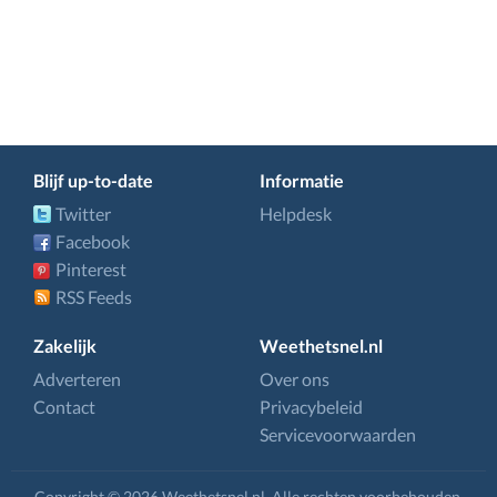
Blijf up-to-date
Informatie
Twitter
Helpdesk
Facebook
Pinterest
RSS Feeds
Zakelijk
Weethetsnel.nl
Adverteren
Over ons
Contact
Privacybeleid
Servicevoorwaarden
Copyright © 2026 Weethetsnel.nl. Alle rechten voorbehouden.