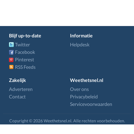
Blijf up-to-date
Informatie
Twitter
Helpdesk
Facebook
Pinterest
RSS Feeds
Zakelijk
Weethetsnel.nl
Adverteren
Over ons
Contact
Privacybeleid
Servicevoorwaarden
Copyright © 2026 Weethetsnel.nl. Alle rechten voorbehouden.