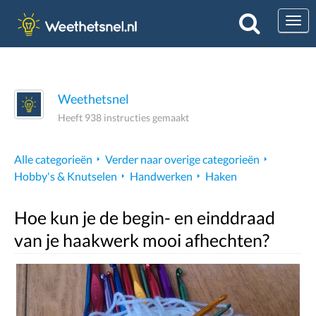
Togg
Weethetsnel
Heeft 938 instructies gemaakt
Alle categorieën
Verder naar overige categorieën
Hobby's & Knutselen
Handwerken
Haken
Hoe kun je de begin- en einddraad
van je haakwerk mooi afhechten?