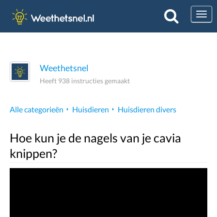
Togg
Weethetsnel
Heeft 938 instructies gemaakt
Alle categorieën
Huisdieren
Huisdieren divers
Hoe kun je de nagels van je cavia
knippen?