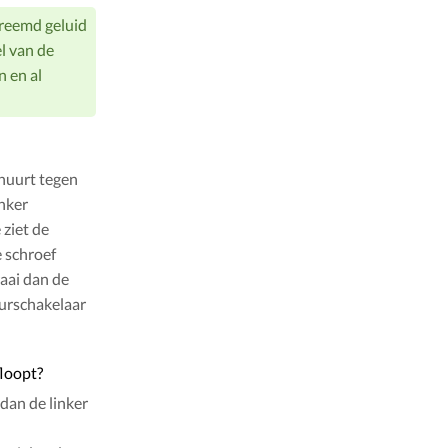
vreemd geluid
l van de
n en al
chuurt tegen
inker
 ziet de
e schroef
raai dan de
eurschakelaar
floopt?
 dan de linker