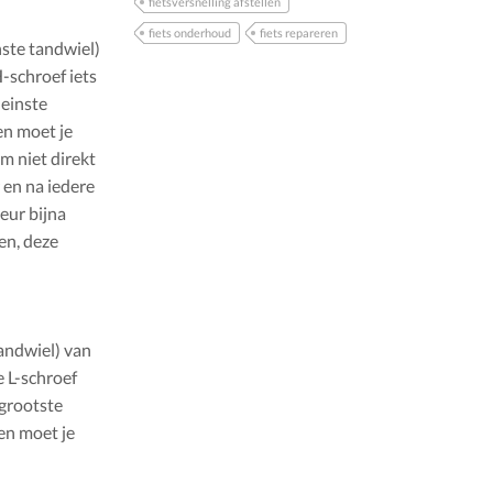
fietsversnelling afstellen
fiets onderhoud
fiets repareren
nste tandwiel)
H-schroef iets
leinste
en moet je
m niet direkt
 en na iedere
leur bijna
en, deze
tandwiel) van
e L-schroef
 grootste
 en moet je