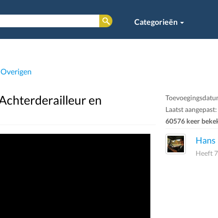
Categorieën
 Overigen
! Achterderailleur en
Toevoegingsdatu
Laatst aangepast
60576 keer beke
Hans
Heeft 7