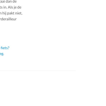
raai dan de
 in. Als je de
 hij pakt niet,
rderailleur
fiets?
eg.