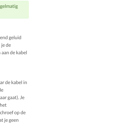
egelmatig
rend geluid
 je de
n aan de kabel
ar de kabel in
de
aar gaat). Je
 het
schroef op de
at je geen