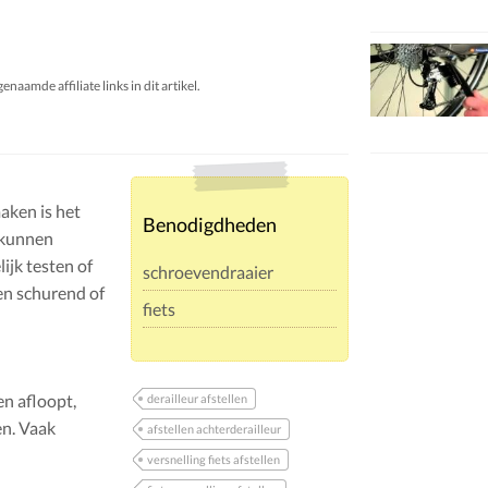
aamde affiliate links in dit artikel.
aken is het
Benodigdheden
j kunnen
ijk testen of
schroevendraaier
een schurend of
fiets
en afloopt,
derailleur afstellen
en. Vaak
afstellen achterderailleur
versnelling fiets afstellen