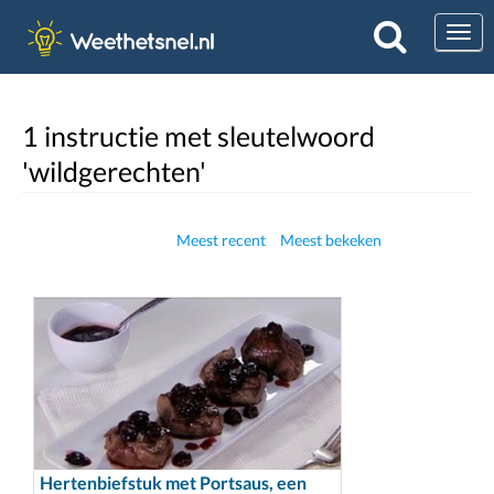
Togg
1 instructie met sleutelwoord
'wildgerechten'
Meest recent
Meest bekeken
Hertenbiefstuk met Portsaus, een