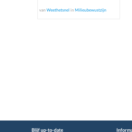
van
Weethetsnel
in
Milieubewustzijn
Blijf up-to-date
Informa