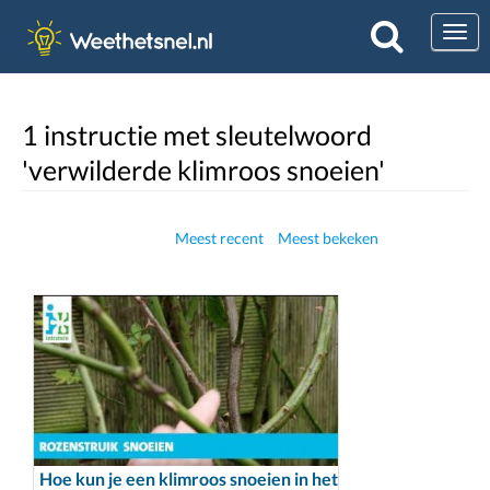
Togg
1 instructie met sleutelwoord
'verwilderde klimroos snoeien'
Meest recent
Meest bekeken
Hoe kun je een klimroos snoeien in het