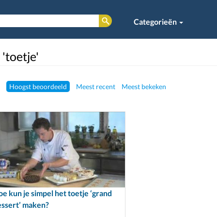
Categorieën
'toetje'
Hoogst beoordeeld
Meest recent
Meest bekeken
e kun je simpel het toetje ‘grand
essert’ maken?