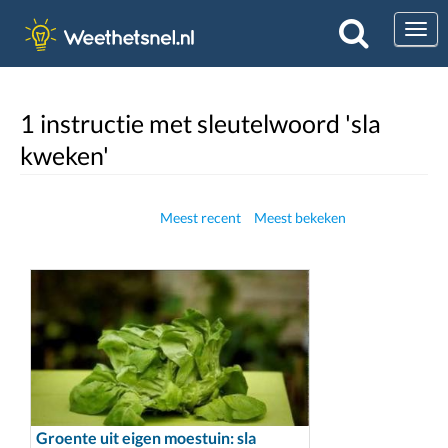
Togg
1 instructie met sleutelwoord 'sla
kweken'
Meest recent
Meest bekeken
Groente uit eigen moestuin: sla