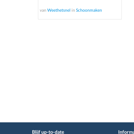
van
Weethetsnel
in
Schoonmaken
Blijf up-to-date
Informa