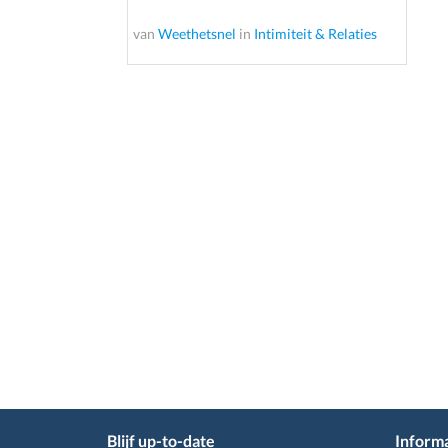
van
Weethetsnel
in
Intimiteit & Relaties
Blijf up-to-date
Informa