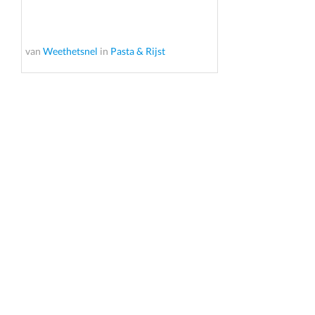
van
Weethetsnel
in
Pasta & Rijst