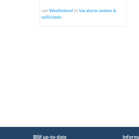
van
Weethetsnel
in
Vacatures zoeken &
sollicitatie
Blijf up-to-date
Informa