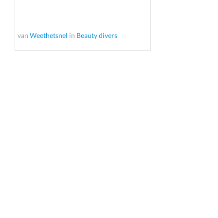
van
Weethetsnel
in
Beauty divers