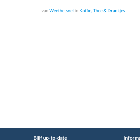
van
Weethetsnel
in
Koffie, Thee & Drankjes
Blijf up-to-date
Informa