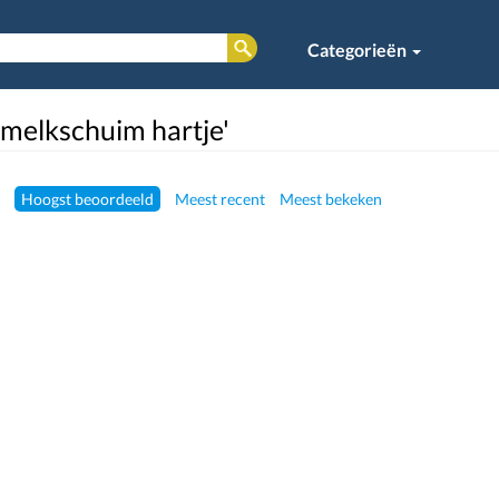
Categorieën
'melkschuim hartje'
Hoogst beoordeeld
Meest recent
Meest bekeken