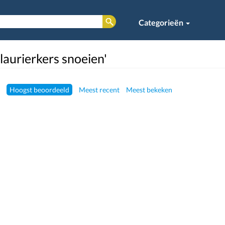
Categorieën
laurierkers snoeien'
Hoogst beoordeeld
Meest recent
Meest bekeken