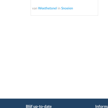
van
Weethetsnel
in
Snoeien
Blijf up-to-date
Informa