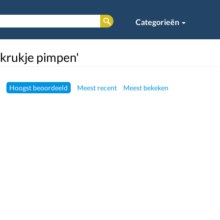
Categorieën
'krukje pimpen'
Hoogst beoordeeld
Meest recent
Meest bekeken