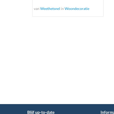
van
Weethetsnel
in
Woondecoratie
Blijf up-to-date
Informa