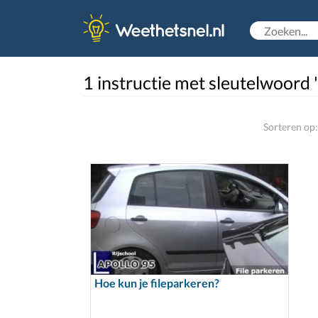
1 instructie met sleutelwoord 
Sorteren op:
Hoe kun je fileparkeren?