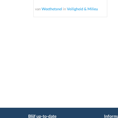
van
Weethetsnel
in
Veiligheid & Milieu
Blijf up-to-date
Informa