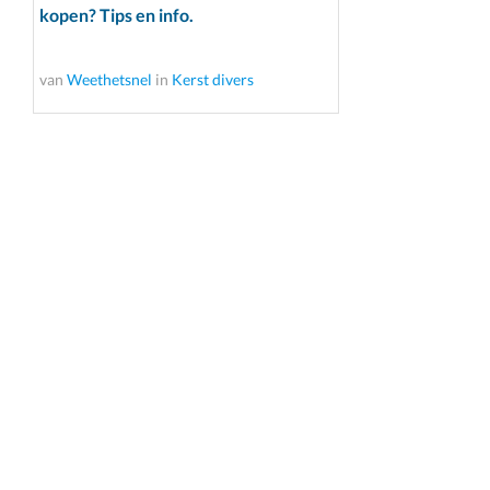
kopen? Tips en info.
van
Weethetsnel
in
Kerst divers