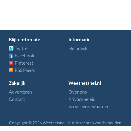
Blijf up-to-date
Informatie
Twitter
Helpdesk
Facebook
Pinterest
RSS Feeds
Zakelijk
Weethetsnel.nl
Adverteren
Over ons
Contact
Privacybeleid
Servicevoorwaarden
Copyright © 2026 Weethetsnel.nl. Alle rechten voorbehouden.