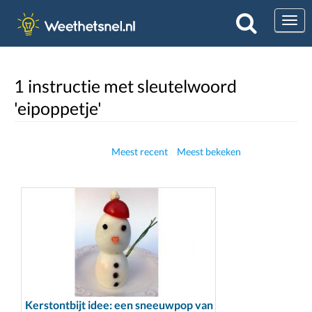
Togg
1 instructie met sleutelwoord
'eipoppetje'
Meest recent
Meest bekeken
Kerstontbijt idee: een sneeuwpop van