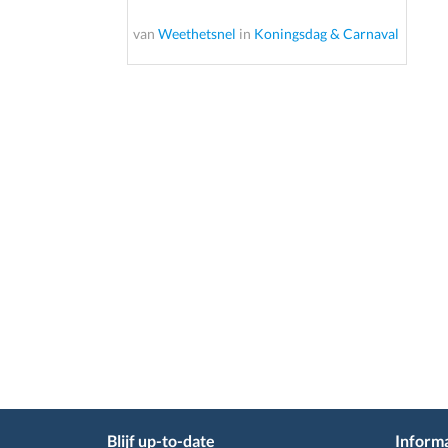
van
Weethetsnel
in
Koningsdag & Carnaval
Blijf up-to-date
Informa