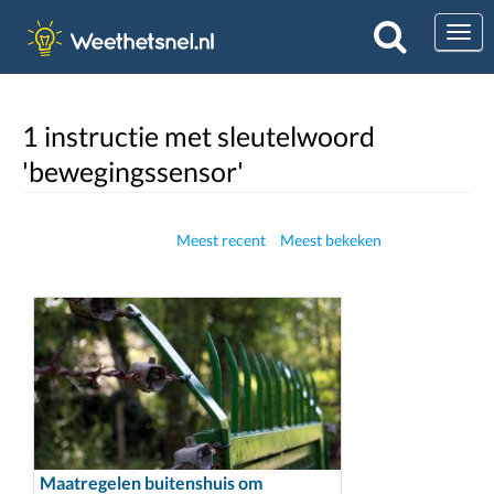
Togg
1 instructie met sleutelwoord
'bewegingssensor'
Meest recent
Meest bekeken
Maatregelen buitenshuis om