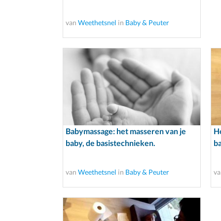
van
Weethetsnel
in
Baby & Peuter
Babymassage: het masseren van je
Ho
baby, de basistechnieken.
b
van
Weethetsnel
in
Baby & Peuter
v