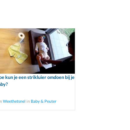
e kun je een strikluier omdoen bij je
aby?
an
Weethetsnel
in
Baby & Peuter