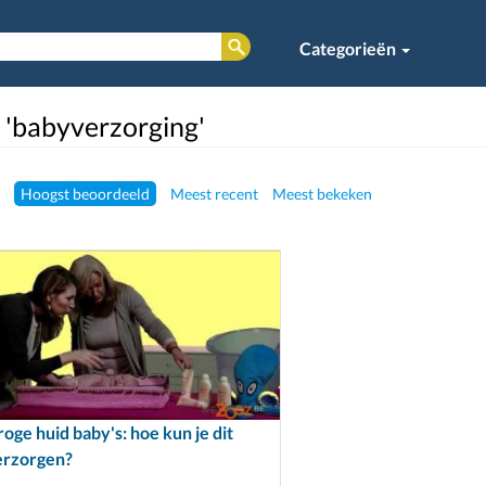
Categorieën
d 'babyverzorging'
Hoogst beoordeeld
Meest recent
Meest bekeken
oge huid baby's: hoe kun je dit
erzorgen?