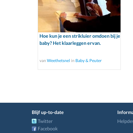
Hoe kun je een strikluier omdoen bij je
baby? Het klaarleggen ervan.
van
Weethetsnel
in
Baby & Peuter
Blijf up-to-date
Informa
Twitter
Helpde
Facebook