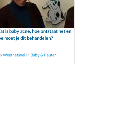
t is baby acné, hoe ontstaat het en
e moet je dit behandelen?
an
Weethetsnel
in
Baby & Peuter