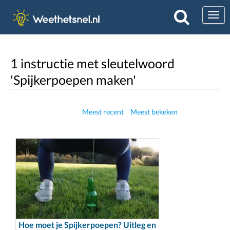
Togg
1 instructie met sleutelwoord
'Spijkerpoepen maken'
Meest recent
Meest bekeken
Hoe moet je Spijkerpoepen? Uitleg en