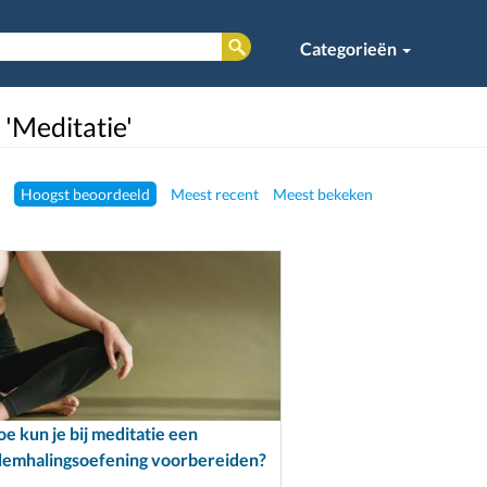
Categorieën
 'Meditatie'
Hoogst beoordeeld
Meest recent
Meest bekeken
e kun je bij meditatie een
demhalingsoefening voorbereiden?