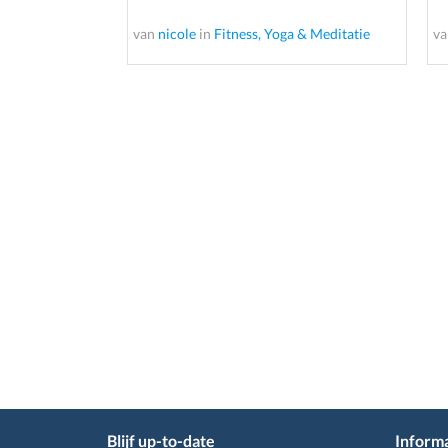
van
nicole
in
Fitness, Yoga & Meditatie
v
Blijf up-to-date
Informa