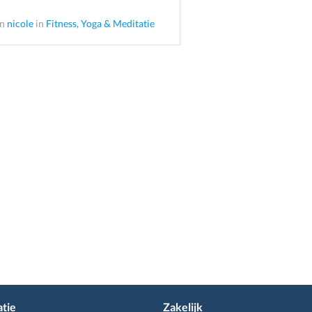
an
nicole
in
Fitness, Yoga & Meditatie
tie
Zakelijk