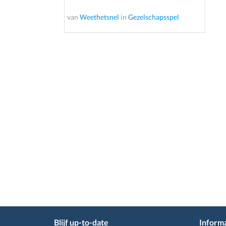
van
Weethetsnel
in
Gezelschapsspel
Blijf up-to-date
Informa