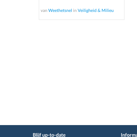
van
Weethetsnel
in
Veiligheid & Milieu
Blijf up-to-date
Informa