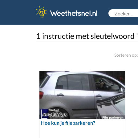
1 instructie met sleutelwoord 
Sorteren op:
Hoe kun je fileparkeren?