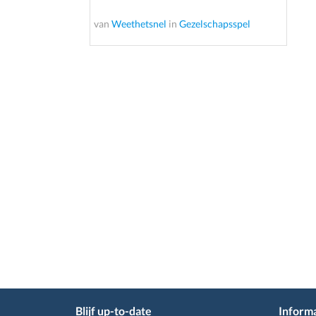
van
Weethetsnel
in
Gezelschapsspel
Blijf up-to-date
Informa