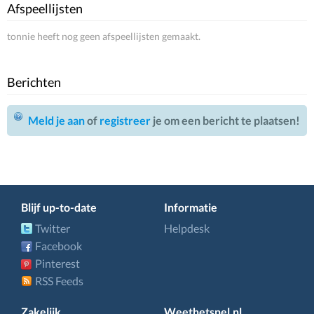
Afspeellijsten
tonnie heeft nog geen afspeellijsten gemaakt.
Berichten
Meld je aan
of
registreer
je om een bericht te plaatsen!
Blijf up-to-date
Informatie
Twitter
Helpdesk
Facebook
Pinterest
RSS Feeds
Zakelijk
Weethetsnel.nl