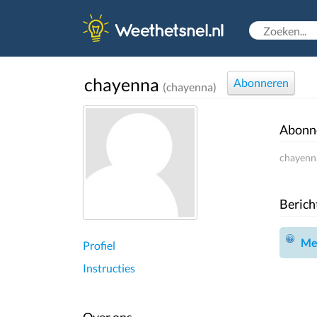
chayenna
Abonneren
(chayenna)
Abonn
chayenna
Berich
Mel
Profiel
Instructies