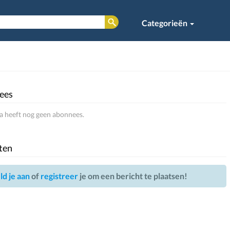
Categorieën
ees
 heeft nog geen abonnees.
ten
d je aan
of
registreer
je om een bericht te plaatsen!