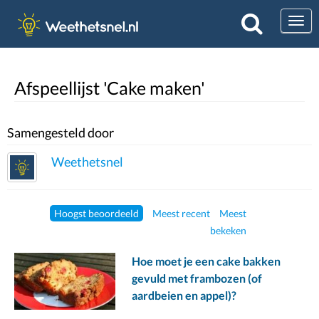
Togg
Afspeellijst 'Cake maken'
Samengesteld door
Weethetsnel
Hoogst beoordeeld
Meest recent
Meest
bekeken
Hoe moet je een cake bakken
gevuld met frambozen (of
aardbeien en appel)?