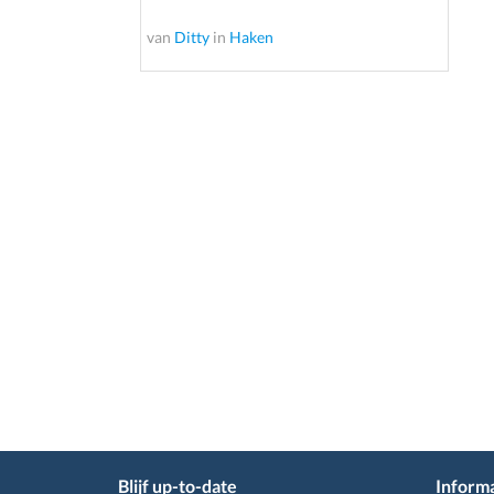
van
Ditty
in
Haken
Blijf up-to-date
Informa