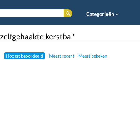
Categorieën
'zelfgehaakte kerstbal'
Hoogst beoordeeld
Meest recent
Meest bekeken