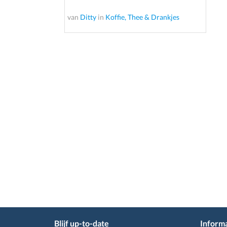
van
Ditty
in
Koffie, Thee & Drankjes
Blijf up-to-date
Informa