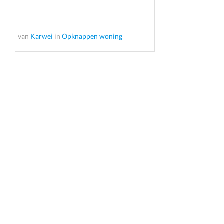
van
Karwei
in
Opknappen woning