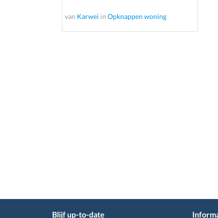
van
Karwei
in
Opknappen woning
Blijf up-to-date
Informa