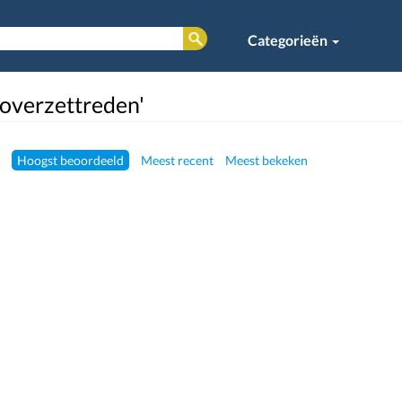
Categorieën
'overzettreden'
Hoogst beoordeeld
Meest recent
Meest bekeken