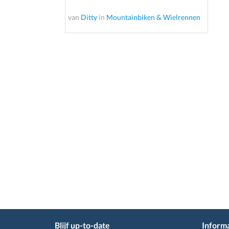
van
Ditty
in
Mountainbiken & Wielrennen
Blijf up-to-date
Informa