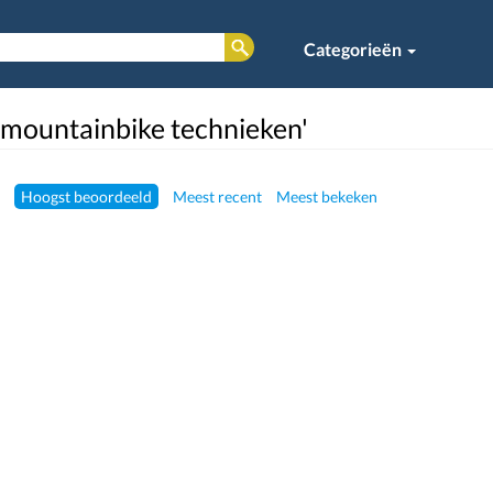
Categorieën
 'mountainbike technieken'
Hoogst beoordeeld
Meest recent
Meest bekeken