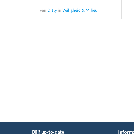
van
Ditty
in
Veiligheid & Milieu
Blijf up-to-date
Informa