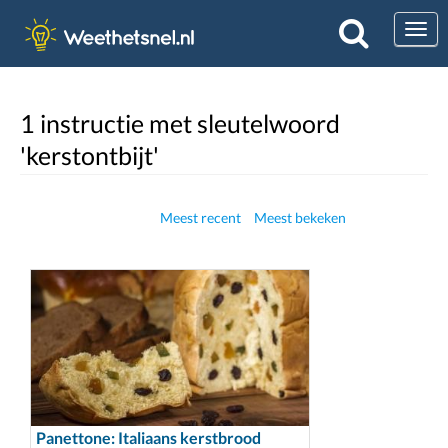
Togg
1 instructie met sleutelwoord
'kerstontbijt'
Meest recent
Meest bekeken
Panettone: Italiaans kerstbrood