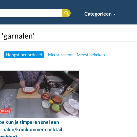
Categorieën
 'garnalen'
Hoogst beoordeeld
Meest recent
Meest bekeken
e kun je simpel en snel een
arnalen/komkommer cocktail
ereiden?