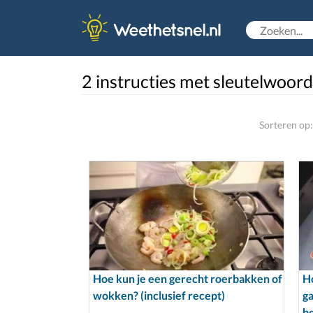
2 instructies met sleutelwoord
Sorteren op:
Hoe kun je een gerecht roerbakken of
Ho
wokken? (inclusief recept)
g
b