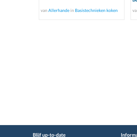
van
Allerhande
in
Basistechnieken koken
v
Blijf up-to-date
Informa