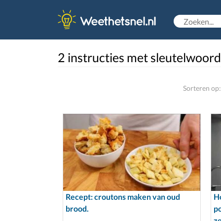
2 instructies met sleutelwoord
Sorteren op:
Recept: croutons maken van oud
Ho
brood.
p
z