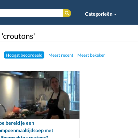
Categorieën
 'croutons'
Hoogst beoordeeld
Meest recent
Meest bekeken
e bereid je een
ompoenmaaltijdsoep met
elfgemaakte croutons?