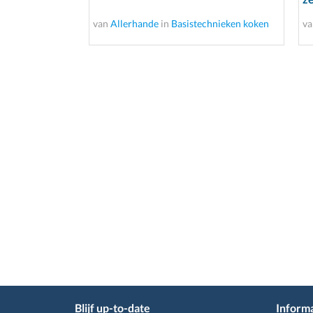
van
Allerhande
in
Basistechnieken koken
v
Blijf up-to-date
Informa