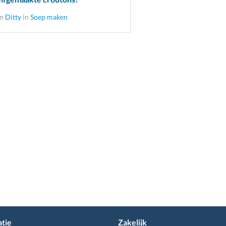
an
Ditty
in
Soep maken
tie
Zakelijk