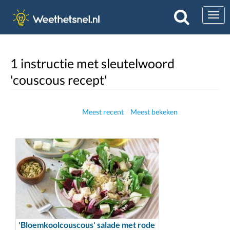
Togg
1 instructie met sleutelwoord
'couscous recept'
Meest recent
Meest bekeken
'Bloemkoolcouscous' salade met rode